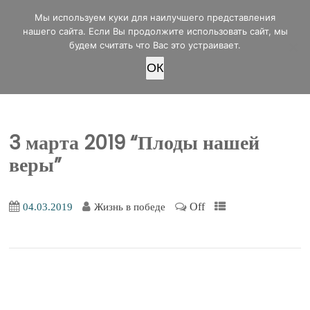
office@lifeinvictory.ru
Мы используем куки для наилучшего представления
+7 950 189 4420
Россия, г.Оренбург, ул.Мира 32/2
нашего сайта. Если Вы продолжите использовать сайт, мы
будем считать что Вас это устраивает.
OК
ПОЖЕРТВОВАТЬ
3 марта 2019 “Плоды нашей
веры”
Off
04.03.2019
Жизнь в победе