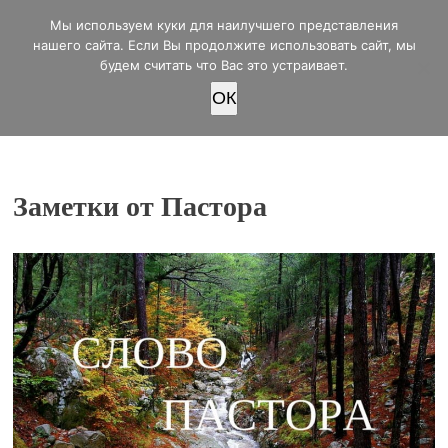
office@lifeinvictory.ru
Мы используем куки для наилучшего представления
+7 950 189 4420
Россия, г.Оренбург, ул.Мира 32/2
нашего сайта. Если Вы продолжите использовать сайт, мы
будем считать что Вас это устраивает.
OК
ПОЖЕРТВОВАТЬ
Заметки от Пастора