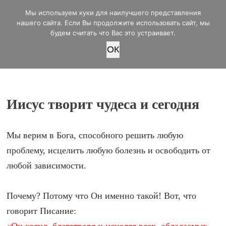
office@lifeinvictory.ru
Мы используем куки для наилучшего представления
+7 950 189 4420
Россия, г.Оренбург, ул.Мира 32/2
нашего сайта. Если Вы продолжите использовать сайт, мы
будем считать что Вас это устраивает.
OК
ПОЖЕРТВОВАТЬ
Иисус творит чудеса и сегодня
Мы верим в Бога, способного решить любую
проблему, исцелить любую болезнь и освободить от
любой зависимости.
Почему? Потому что Он именно такой! Вот, что
говорит Писание: