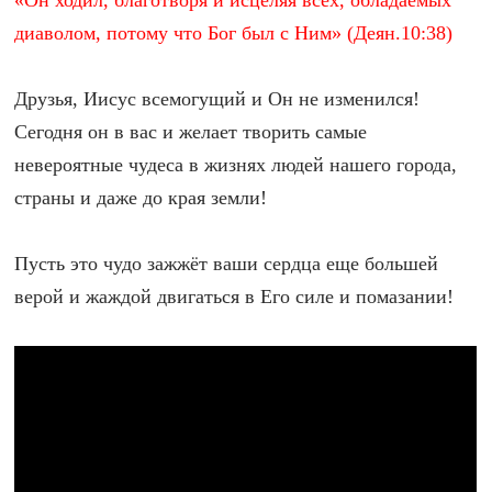
«Он ходил, благотворя и исцеляя всех, обладаемых
диаволом, потому что Бог был с Ним» (Деян.10:38)
Друзья, Иисус всемогущий и Он не изменился!
Сегодня он в вас и желает творить самые
невероятные чудеса в жизнях людей нашего города,
страны и даже до края земли!
Пусть это чудо зажжёт ваши сердца еще большей
верой и жаждой двигаться в Его силе и помазании!