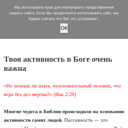
office@lifeinvictory.ru
Мы используем куки для наилучшего представления
+7 950 189 4420
Россия, г.Оренбург, ул.Мира 32/2
нашего сайта. Если Вы продолжите использовать сайт, мы
будем считать что Вас это устраивает.
OК
ПОЖЕРТВОВАТЬ
Твоя активность в Боге очень
важна
«Но хочешь ли знать, неосновательный человек, что
вера без дел мертва?» (Иак.2:20)
Многие чудеса в Библии происходили на основании
активности самих людей.
Пассивность — это