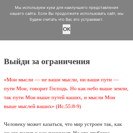
office@lifeinvictory.ru
Мы используем куки для наилучшего представления
+7 950 189 4420
Россия, г.Оренбург, ул.Мира 32/2
нашего сайта. Если Вы продолжите использовать сайт, мы
будем считать что Вас это устраивает.
OК
ПОЖЕРТВОВАТЬ
Выйди за ограничения
«Мои мысли — не ваши мысли, ни ваши пути —
пути Мои, говорит Господь. Но как небо выше земли,
так пути Мои выше путей ваших, и мысли Мои
выше мыслей ваших» (Ис.55:8-9)
Человеку может казаться, что мир устроен так, как