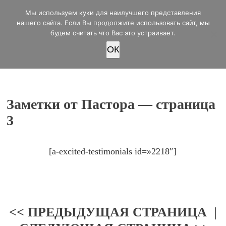
office@lifeinvictory.ru
Мы используем куки для наилучшего представления
+7 950 189 4420
Россия, г.Оренбург, ул.Мира 32/2
нашего сайта. Если Вы продолжите использовать сайт, мы
будем считать что Вас это устраивает.
OК
ПОЖЕРТВОВАТЬ
Заметки от Пастора — страница
3
[a-excited-testimonials id=»2218″]
<< ПРЕДЫДУЩАЯ СТРАНИЦА
|