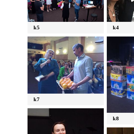
k5
k4
k7
k8