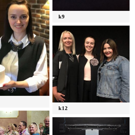
k9
k12