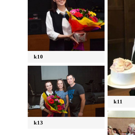
k10
k11
k13