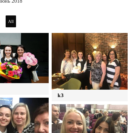
июнь 2018
All
k3