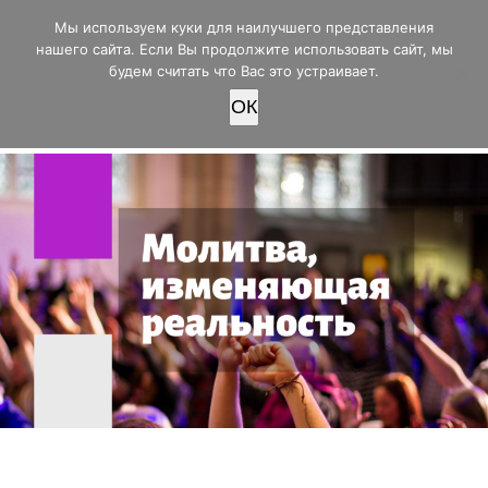
office@lifeinvictory.ru
Мы используем куки для наилучшего представления
+7 950 189 4420
Россия, г.Оренбург, ул.Мира 32/2
нашего сайта. Если Вы продолжите использовать сайт, мы
будем считать что Вас это устраивает.
OК
ПОЖЕРТВОВАТЬ