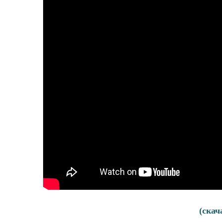
(скач