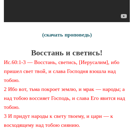
(скачать проповедь)
Восстань и светись!
Ис.60:1-3 — Восстань, светись, [Иерусалим], ибо
пришел свет твой, и слава Господня взошла над
тобою.
2 Ибо вот, тьма покроет землю, и мрак — народы; а
над тобою воссияет Господь, и слава Его явится над
тобою.
3 И придут народы к свету твоему, и цари — к
восходящему над тобою сиянию.