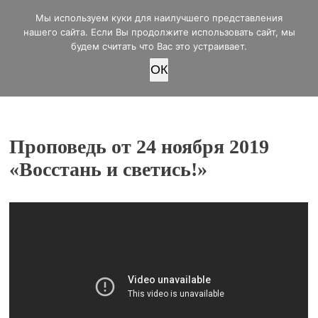
office@lifeinvictory.ru
Мы используем куки для наилучшего представления
+7 950 189 4420
Россия, г.Оренбург, ул.Мира 32/2
нашего сайта. Если Вы продолжите использовать сайт, мы
будем считать что Вас это устраивает.
OК
ПОЖЕРТВОВАТЬ
Проповедь от 24 ноября 2019
«Восстань и светись!»