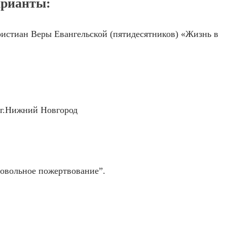
арианты:
ристиан Веры Евангельской (пятидесятников) «Жизнь в
г.Нижний Новгород
ровольное пожертвование”.