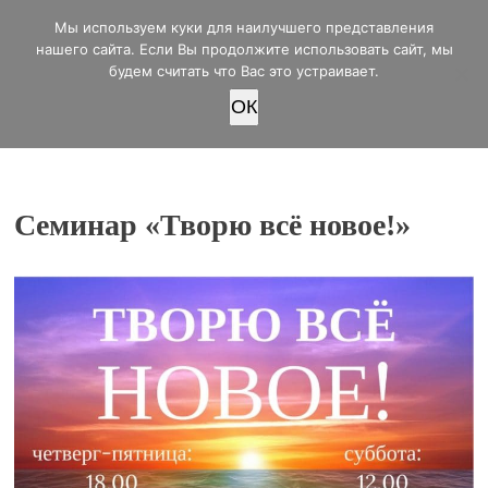
office@lifeinvictory.ru
Мы используем куки для наилучшего представления
+7 950 189 4420
Россия, г.Оренбург, ул.Мира 32/2
нашего сайта. Если Вы продолжите использовать сайт, мы
будем считать что Вас это устраивает.
OК
ПОЖЕРТВОВАТЬ
Семинар «Творю всё новое!»