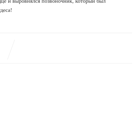
рдце и выровнялся позвоночник, который был
деса!