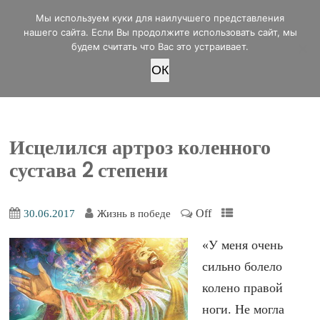
office@lifeinvictory.ru
Мы используем куки для наилучшего представления
+7 950 189 4420
Россия, г.Оренбург, ул.Мира 32/2
нашего сайта. Если Вы продолжите использовать сайт, мы
будем считать что Вас это устраивает.
OК
ПОЖЕРТВОВАТЬ
Исцелился артроз коленного
сустава 2 степени
Off
30.06.2017
Жизнь в победе
«У меня очень
сильно болело
колено правой
ноги. Не могла