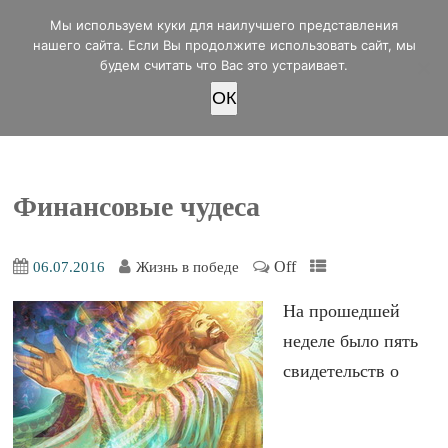
office@lifeinvictory.ru
Мы используем куки для наилучшего представления
+7 950 189 4420
Россия, г.Оренбург, ул.Мира 32/2
нашего сайта. Если Вы продолжите использовать сайт, мы
будем считать что Вас это устраивает.
OК
ПОЖЕРТВОВАТЬ
Финансовые чудеса
Off
06.07.2016
Жизнь в победе
На прошедшей
неделе было пять
свидетельств о