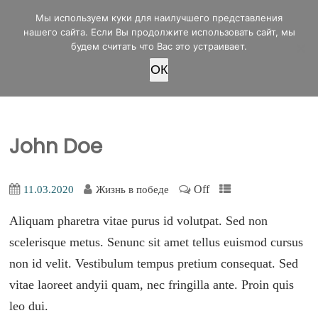
office@lifeinvictory.ru
Мы используем куки для наилучшего представления
+7 950 189 4420
Россия, г.Оренбург, ул.Мира 32/2
нашего сайта. Если Вы продолжите использовать сайт, мы
будем считать что Вас это устраивает.
OК
ПОЖЕРТВОВАТЬ
John Doe
Off
11.03.2020
Жизнь в победе
Aliquam pharetra vitae purus id volutpat. Sed non
scelerisque metus. Senunc sit amet tellus euismod cursus
non id velit. Vestibulum tempus pretium consequat. Sed
vitae laoreet andyii quam, nec fringilla ante. Proin quis
leo dui.