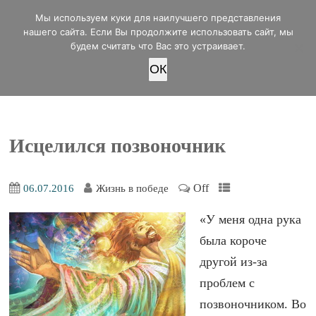
office@lifeinvictory.ru
Мы используем куки для наилучшего представления
+7 950 189 4420
Россия, г.Оренбург, ул.Мира 32/2
нашего сайта. Если Вы продолжите использовать сайт, мы
будем считать что Вас это устраивает.
OК
ПОЖЕРТВОВАТЬ
Исцелился позвоночник
Off
06.07.2016
Жизнь в победе
«У меня одна рука
была короче
другой из-за
проблем с
позвоночником. Во