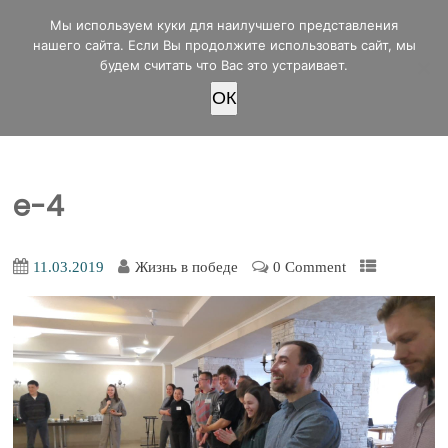
office@lifeinvictory.ru
Мы используем куки для наилучшего представления
+7 950 189 4420
Россия, г.Оренбург, ул.Мира 32/2
нашего сайта. Если Вы продолжите использовать сайт, мы
будем считать что Вас это устраивает.
OК
ПОЖЕРТВОВАТЬ
e-4
11.03.2019
Жизнь в победе
0 Comment