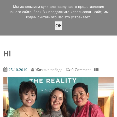
office@lifeinvictory.ru
Мы используем куки для наилучшего представления
+7 950 189 4420
Россия, г.Оренбург, ул.Мира 32/2
нашего сайта. Если Вы продолжите использовать сайт, мы
будем считать что Вас это устраивает.
OК
ПОЖЕРТВОВАТЬ
H1
25.10.2019
Жизнь в победе
0 Comment