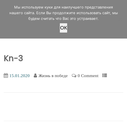
office@lifeinvictory.ru
Мы используем куки для наилучшего представления
+7 950 189 4420
Россия, г.Оренбург, ул.Мира 32/2
нашего сайта. Если Вы продолжите использовать сайт, мы
будем считать что Вас это устраивает.
OК
ПОЖЕРТВОВАТЬ
Kn-3
15.01.2020
Жизнь в победе
0 Comment