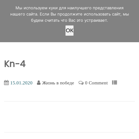
office@lifeinvictory.ru
Мы используем куки для наилучшего представления
+7 950 189 4420
Россия, г.Оренбург, ул.Мира 32/2
нашего сайта. Если Вы продолжите использовать сайт, мы
будем считать что Вас это устраивает.
OК
ПОЖЕРТВОВАТЬ
Kn-4
15.01.2020
Жизнь в победе
0 Comment