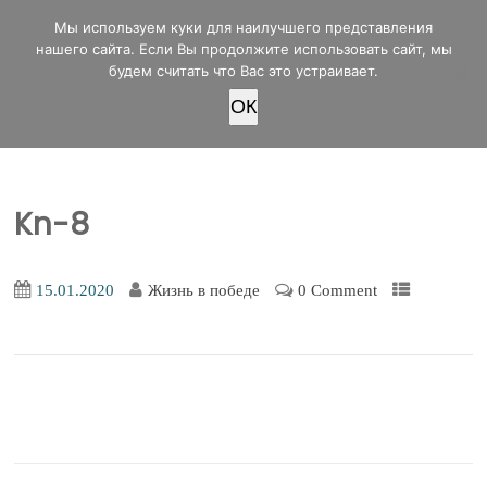
office@lifeinvictory.ru
Мы используем куки для наилучшего представления
+7 950 189 4420
Россия, г.Оренбург, ул.Мира 32/2
нашего сайта. Если Вы продолжите использовать сайт, мы
будем считать что Вас это устраивает.
OК
ПОЖЕРТВОВАТЬ
Kn-8
15.01.2020
Жизнь в победе
0 Comment