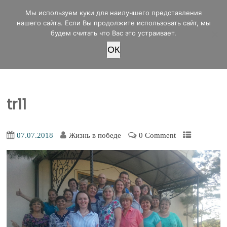
office@lifeinvictory.ru
Мы используем куки для наилучшего представления
+7 950 189 4420
Россия, г.Оренбург, ул.Мира 32/2
нашего сайта. Если Вы продолжите использовать сайт, мы
будем считать что Вас это устраивает.
OК
ПОЖЕРТВОВАТЬ
tr11
07.07.2018
Жизнь в победе
0 Comment