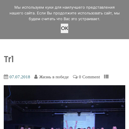
office@lifeinvictory.ru
Мы используем куки для наилучшего представления
+7 950 189 4420
Россия, г.Оренбург, ул.Мира 32/2
нашего сайта. Если Вы продолжите использовать сайт, мы
будем считать что Вас это устраивает.
OК
ПОЖЕРТВОВАТЬ
Tr1
07.07.2018
Жизнь в победе
0 Comment