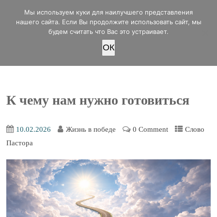
office@lifeinvictory.ru
Мы используем куки для наилучшего представления
+7 950 189 4420
Россия, г.Оренбург, ул.Мира 32/2
нашего сайта. Если Вы продолжите использовать сайт, мы
будем считать что Вас это устраивает.
OК
ПОЖЕРТВОВАТЬ
К чему нам нужно готовиться
10.02.2026
Жизнь в победе
0 Comment
Слово
Пастора