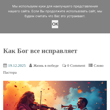
office@lifeinvictory.ru
Мы используем куки для наилучшего представления
+7 950 189 4420
Россия, г.Оренбург, ул.Мира 32/2
нашего сайта. Если Вы продолжите использовать сайт, мы
будем считать что Вас это устраивает.
OК
ПОЖЕРТВОВАТЬ
Как Бог все исправляет
19.12.2025
Жизнь в победе
0 Comment
Слово
Пастора