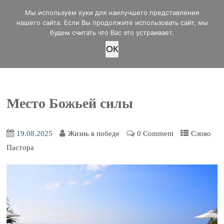
office@lifeinvictory.ru
Мы используем куки для наилучшего представления
+7 950 189 4420
Россия, г.Оренбург, ул.Мира 32/2
нашего сайта. Если Вы продолжите использовать сайт, мы
будем считать что Вас это устраивает.
OК
ПОЖЕРТВОВАТЬ
Место Божьей силы
19.08.2025
Жизнь в победе
0 Comment
Слово
Пастора