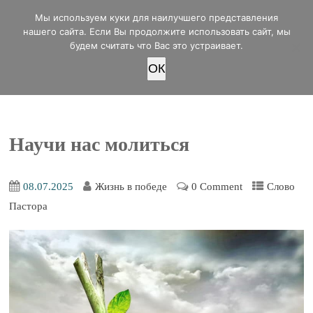
office@lifeinvictory.ru
Мы используем куки для наилучшего представления
+7 950 189 4420
Россия, г.Оренбург, ул.Мира 32/2
нашего сайта. Если Вы продолжите использовать сайт, мы
будем считать что Вас это устраивает.
OК
ПОЖЕРТВОВАТЬ
Научи нас молиться
08.07.2025
Жизнь в победе
0 Comment
Слово
Пастора