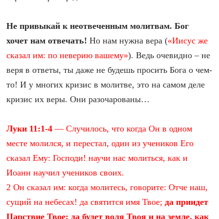
Не привыкай к неотвеченным молитвам. Бог
хочет нам отвечать!
Но нам нужна вера (
«Иисус же
сказал им: по неверию вашему»
). Ведь очевидно – не
веря в ответы, ты даже не будешь просить Бога о чем-
то! И у многих кризис в молитве, это на самом деле
кризис их веры. Они разочарованы…
Луки 11:1-4
— Случилось, что когда Он в одном
месте молился, и перестал, один из учеников Его
сказал Ему: Господи! научи нас молиться, как и
Иоанн научил учеников своих.
2 Он сказал им: когда молитесь, говорите: Отче наш,
сущий на небесах! да святится имя Твое;
да приидет
Царствие Твое; да будет воля Твоя и на земле, как