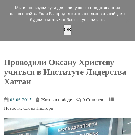
office@lifeinvictory.ru
Мы используем куки для наилучшего представления
+7 950 189 4420
Россия, г.Оренбург, ул.Мира 32/2
нашего сайта. Если Вы продолжите использовать сайт, мы
будем считать что Вас это устраивает.
OК
ПОЖЕРТВОВАТЬ
Проводили Оксану Христеву
учиться в Институте Лидерства
Хаггаи
03.06.2017
Жизнь в победе
0 Comment
,
Новости
Слово Пастора