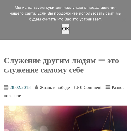
office@lifeinvictory.ru
Мы используем куки для наилучшего представления
+7 950 189 4420
Россия, г.Оренбург, ул.Мира 32/2
нашего сайта. Если Вы продолжите использовать сайт, мы
будем считать что Вас это устраивает.
OК
ПОЖЕРТВОВАТЬ
Служение другим людям — это
служение самому себе
28.02.2018
Жизнь в победе
0 Comment
Разное
полезное