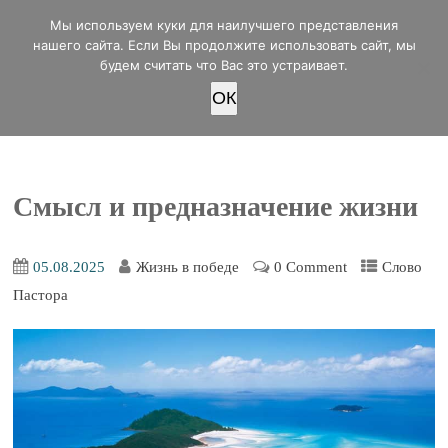
office@lifeinvictory.ru
Мы используем куки для наилучшего представления
+7 950 189 4420
Россия, г.Оренбург, ул.Мира 32/2
нашего сайта. Если Вы продолжите использовать сайт, мы
будем считать что Вас это устраивает.
OК
ПОЖЕРТВОВАТЬ
Смысл и предназначение жизни
05.08.2025
Жизнь в победе
0 Comment
Слово
Пастора