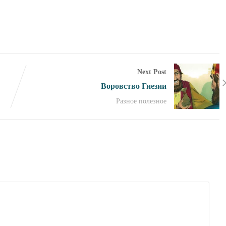
Next Post
Воровство Гиезии
Разное полезное