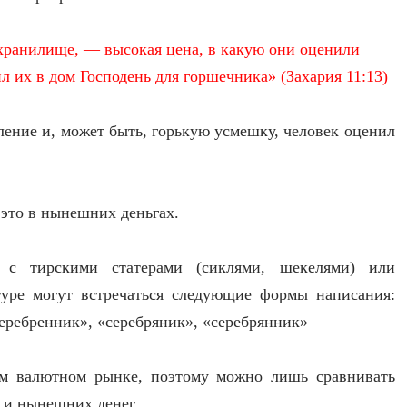
е хранилище, — высокая цена, в какую они оценили
ил их в дом Господень для горшечника»
(Захария 11:13)
ление и, может быть, горькую усмешку, человек оценил
 это в нынешних деньгах.
 с тирскими статерами (сиклями, шекелями) или
туре могут встречаться следующие формы написания:
серебренник», «серебряник», «серебрянник»
ом валютном рынке, поэтому можно лишь сравнивать
 и нынешних денег.