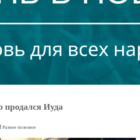
о продался Иуда
Разное полезное