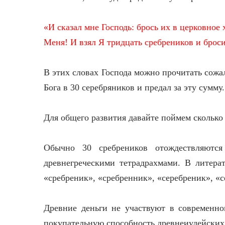
«И сказал мне Господь: брось их в церковно
Меня! И взял Я тридцать сребреников и брос
В этих словах Господа можно прочитать сожа
Бога в 30 серебряников и предал за эту сумму.
Для общего развития давайте поймем сколько
Обычно 30 сребреников отождествляются
древнегреческими тетрадрахмами. В литера
«сребреник», «сребренник», «серебреник», «
Древние деньги не участвуют в современн
покупательную способность древнеиудейских